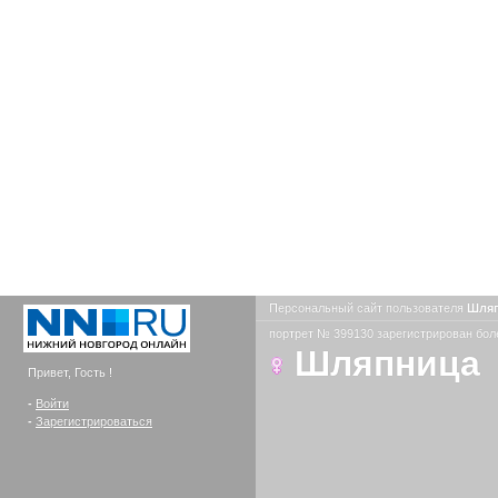
Персональный сайт пользователя
Шля
портрет № 399130 зарегистрирован боле
Шляпница
Привет, Гость !
-
Войти
-
Зарегистрироваться