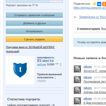
Поделиться:
Портрет заполнен на 77 %
https://shlypa.www.nn.r
Отправить приватное сообщение
Термобелье от Росс
Добавить в друзья
0 комментариев
. Ва
Игнорировать
Сделать подарок
Чтобы оставлять ко
Покупаем вместе: БОЛЬШОЙ ШОПИНГ
(взрослый)
популярность:
Новые записи в бл
93 место
+19 ↑
рейтинг
51260
?
nikom
21.07.202
Хотел в IT - поп
Привилегированный
nikom
пользователь
1
18.07.202
уровня
Полдневное лет
nikom
08.07.202
Азбука для Бура
nikom
Статистика портрета:
05.06.202
К Дню русского 
сейчас просматривают портрет - 0