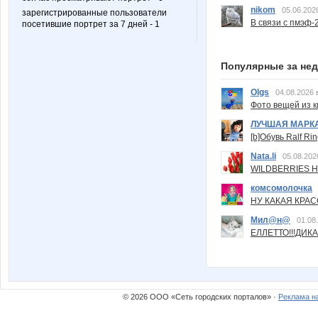
nikom
05.06.202
зарегистрированные пользователи
В связи с пмэф-
посетившие портрет за 7 дней - 1
Популярные за не
Olgs
04.08.2026 
Фото вещей из ки
ЛУЧШАЯ МАРК
[b]Обувь Ralf Ri
Nata.li
05.08.202
WILDBERRIES Н
комсомолочка
НУ КАКАЯ КРАСОТ
Мил@н@
01.08
ЕЛЛЕТТО!!!ДИК
© 2026 ООО «Сеть городских порталов» ·
Реклама н