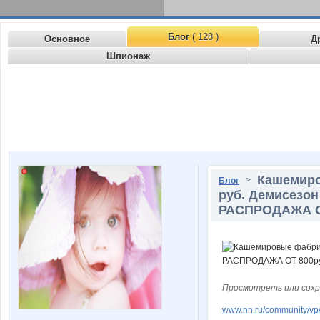
Блог
( 128 )
Основное
Д
Шпионаж
Кашемиро
>
Блог
руб. Демисезон
РАСПРОДАЖА ОТ
Просмотреть или сохр
www.nn.ru/community/vp/e